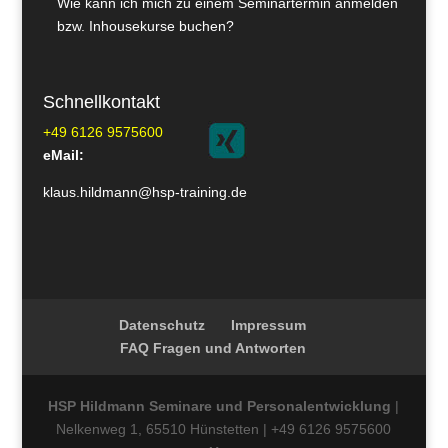
Wie kann ich mich zu einem Seminartermin anmelden
bzw. Inhousekurse buchen?
Schnellkontakt
+49 6126 9575600
eMail:
klaus.hildmann@hsp-training.de
Datenschutz
Impressum
FAQ Fragen und Antworten
HSP Hildmann Seminare und Personalentwicklung
|
Nelkenweg 1, 65510 Hünstetten | +49 6126 9575600