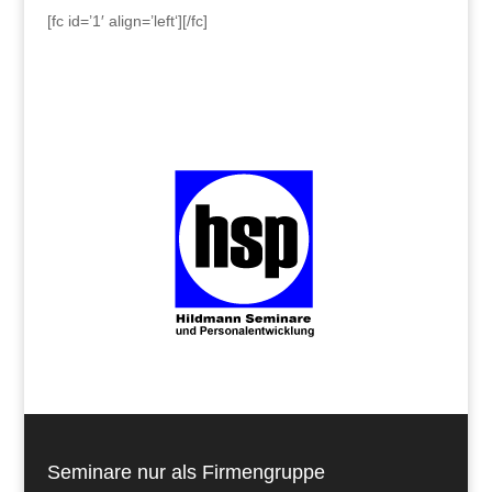
[fc id=’1′ align=’left‘][/fc]
Seminare nur als Firmengruppe